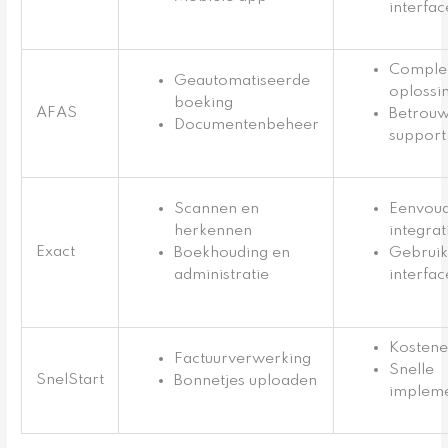
interfac
Complet
Geautomatiseerde
oplossi
boeking
AFAS
Betrou
Documentenbeheer
support
Scannen en
Eenvoud
herkennen
integrat
Exact
Boekhouding en
Gebruik
administratie
interfac
Kostenef
Factuurverwerking
Snelle
SnelStart
Bonnetjes uploaden
impleme