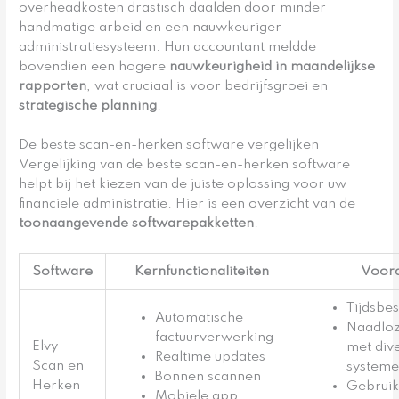
overheadkosten drastisch daalden door minder
handmatige arbeid en een nauwkeuriger
administratiesysteem. Hun accountant meldde
bovendien een hogere
nauwkeurigheid in maandelijkse
rapporten
, wat cruciaal is voor bedrijfsgroei en
strategische planning
.
De beste scan-en-herken software vergelijken
Vergelijking van de beste scan-en-herken software
helpt bij het kiezen van de juiste oplossing voor uw
financiële administratie. Hier is een overzicht van de
toonaangevende softwarepakketten
.
Software
Kernfunctionaliteiten
Voord
Tijdsbe
Automatische
Naadloz
factuurverwerking
Elvy
met div
Realtime updates
Scan en
system
Bonnen scannen
Herken
Gebruik
Mobiele app