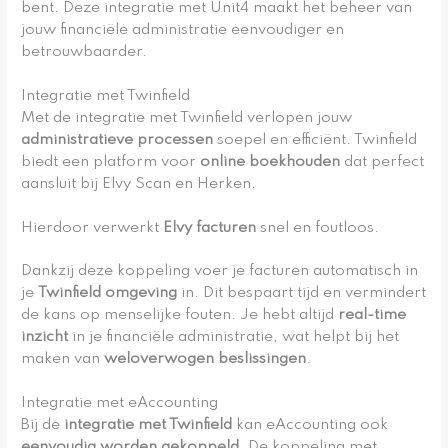
bent. Deze integratie met Unit4 maakt het beheer van
jouw financiële administratie eenvoudiger en
betrouwbaarder.
Integratie met Twinfield
Met de integratie met Twinfield verlopen jouw
administratieve processen
soepel en efficiënt. Twinfield
biedt een platform voor
online boekhouden
dat perfect
aansluit bij Elvy Scan en Herken.
Hierdoor verwerkt
Elvy facturen
snel en foutloos.
Dankzij deze koppeling voer je facturen automatisch in
je
Twinfield omgeving
in. Dit bespaart tijd en vermindert
de kans op menselijke fouten. Je hebt altijd
real-time
inzicht
in je financiële administratie, wat helpt bij het
maken van
weloverwogen beslissingen
.
Integratie met eAccounting
Bij de
integratie met Twinfield
kan eAccounting ook
eenvoudig worden gekoppeld
. De koppeling met