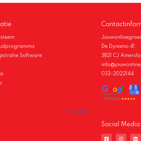
atie
Contactinfor
steem
Jouwonlinegroei
oudprogramma
De Dynamo 41
istratie Software
3821 CJ Amersfo
t
info@jouwonline
ns
033-2022144
p
Trustpilot
Social Media
F
I
L
a
n
i