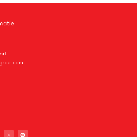
matie
ort
groei.com
T
P
w
i