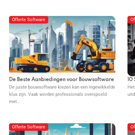
Offerte Software
Of
De Beste Aanbiedingen voor Bouwsoftware
10
De juiste bouwsoftware kiezen kan een ingewikkelde
Het
klus zijn. Vaak worden professionals overspoeld
uitd
met...
Offerte Software
Of