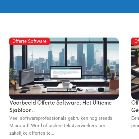
Offerte Software
Of
Voorbeeld Offerte Software: Het Ultieme
Of
Sjabloon...
Ge
Veel softwareprofessionals gebruiken nog steeds
Een
Microsoft Word of andere tekstverwerkers om
proc
zakelijke offertes te...