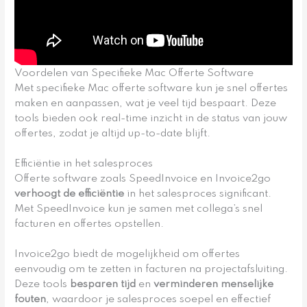
Voordelen van Specifieke Mac Offerte Software
Met specifieke Mac offerte software kun je snel offertes
maken en aanpassen, wat je veel tijd bespaart. Deze
tools bieden ook real-time inzicht in de status van jouw
offertes, zodat je altijd up-to-date blijft.
Efficiëntie in het salesproces
Offerte software zoals SpeedInvoice en Invoice2go
verhoogt de efficiëntie
in het salesproces significant.
Met SpeedInvoice kun je samen met collega’s snel
facturen en offertes opstellen.
Invoice2go biedt de mogelijkheid om offertes
eenvoudig om te zetten in facturen na projectafsluiting.
Deze tools
besparen tijd
en
verminderen menselijke
fouten
, waardoor je salesproces soepel en effectief