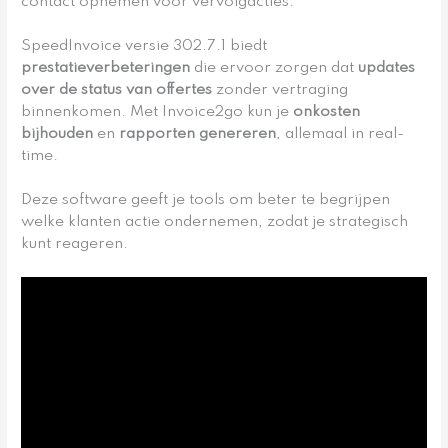
contact opnemen voor vervolgacties.
SpeedInvoice versie 302.7.1 biedt
prestatieverbeteringen
die ervoor zorgen dat
updates
over de status van offertes
zonder vertraging
binnenkomen. Met Invoice2go kun je
onkosten
bijhouden
en
rapporten genereren
, allemaal in real-
time.
Deze software geeft je tools om beter te begrijpen
welke klanten actie ondernemen, zodat je strategisch
kunt reageren.