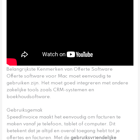
Belangrijkste Kenmerken van Offerte Software
Offerte software voor Mac moet eenvoudig te
gebruiken zijn. Het moet goed integreren met andere
zakelijke tools zoals CRM-systemen en
boekhoudsoftware.
Gebruiksgemak
SpeedInvoice maakt het eenvoudig om facturen te
maken vanaf je telefoon, tablet of computer. Dit
betekent dat je altijd en overal toegang hebt tot je
offertes en facturen. Met de
gebruiksvriendelijke