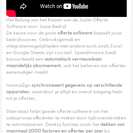
Het Belang van het Kiezen van de Juiste Offerte
Software voor Jouw Bedrijf
De keuze voor de juiste
offerte software
bepaalt jouw
bedrijfssucces. Gebruiksgemak en
integratiemogelijkheden met andere tools zoals Excel
en Google Sheets zijn cruciaal. SpeedInvoice biedt
bijvoorbeeld een
automatisch vernieuwbaar
maandelijks abonnement
, wat het beheren van offertes
eenvoudiger maakt.
Invoice2go
synchroniseert gegevens op verschillende
apparaten
, waardoor je altijd en overal toegang hebt
tot je offertes.
Daarnaast helpt goede offerte software om het
salesproces efficiënter te maken door tijdrovende taken
te automatiseren. Dankzij functies zoals het
dekken van
maximaal 2000 facturen en offertes per jaar
bij