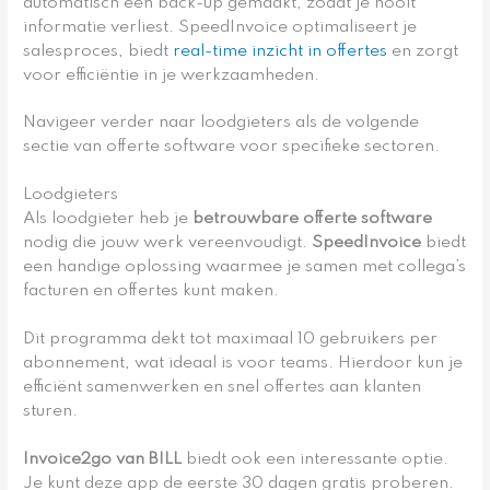
automatisch een back-up gemaakt, zodat je nooit
informatie verliest. SpeedInvoice optimaliseert je
salesproces, biedt
real-time inzicht in offertes
en zorgt
voor efficiëntie in je werkzaamheden.
Navigeer verder naar loodgieters als de volgende
sectie van offerte software voor specifieke sectoren.
Loodgieters
Als loodgieter heb je
betrouwbare offerte software
nodig die jouw werk vereenvoudigt.
SpeedInvoice
biedt
een handige oplossing waarmee je samen met collega’s
facturen en offertes kunt maken.
Dit programma dekt tot maximaal 10 gebruikers per
abonnement, wat ideaal is voor teams. Hierdoor kun je
efficiënt samenwerken en snel offertes aan klanten
sturen.
Invoice2go van BILL
biedt ook een interessante optie.
Je kunt deze app de eerste 30 dagen gratis proberen.