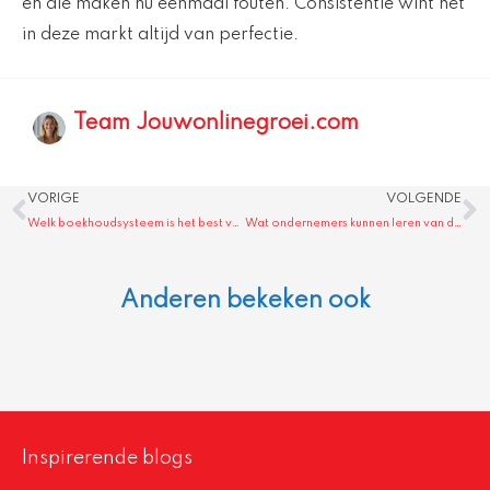
en die maken nu eenmaal fouten. Consistentie wint het
in deze markt altijd van perfectie.
Team Jouwonlinegroei.com
Prev
N
VORIGE
VOLGENDE
Welk boekhoudsysteem is het best voor internationale ondernemers?
Wat ondernemers kunnen leren van de groeistrategie van entertainmentplatforms
Anderen bekeken ook
Inspirerende blogs