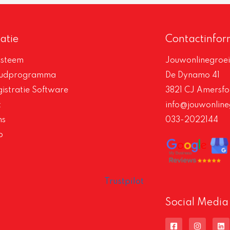
atie
Contactinfor
steem
Jouwonlinegroei
oudprogramma
De Dynamo 41
istratie Software
3821 CJ Amersfo
t
info@jouwonline
ns
033-2022144
p
Trustpilot
Social Media
F
I
L
a
n
i