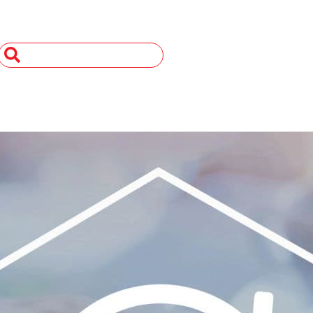
Search
...