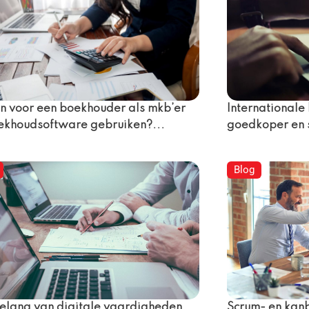
n voor een boekhouder als mkb’er
Internationale
ekhoudsoftware gebruiken?...
goedkoper en s
Blog
elang van digitale vaardigheden
Scrum- en ka