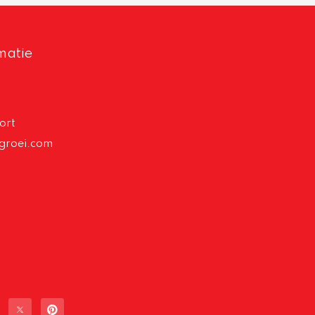
matie
ort
groei.com
T
P
w
i