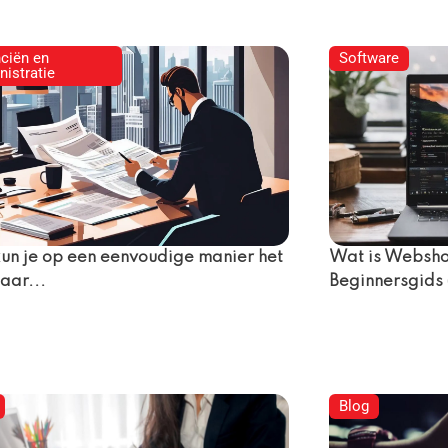
nciën en
Software
istratie
un je op een eenvoudige manier het
Wat is Websho
aar...
Beginnersgids
Blog