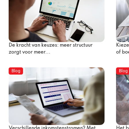
De kracht van keuzes: meer structuur
Kieze
zorgt voor meer...
of bo
Blog
Blog
Verschillende inkomstenstromen? Met
Het b