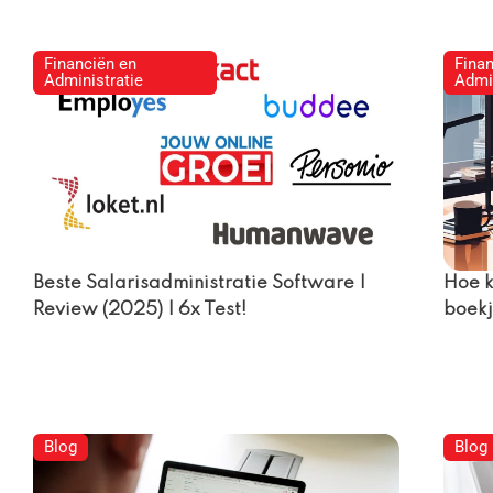
Financiën en
Fina
Administratie
Admin
Beste Salarisadministratie Software |
Hoe k
Review (2025) | 6x Test!
boekj
Blog
Blog