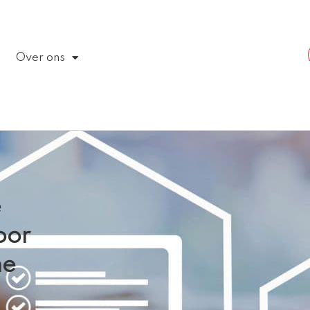
Over ons
e
oor
ne