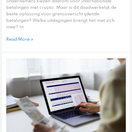
ondernemers kiezen daarom voor internationale
betalingen met crypto. Maar is dit daadwerkelijk de
beste oplossing voor grensoverschrijdende
betalingen? Welke uitdagingen brengt het met zich
mee? In
Read More »
Verschillende
inkomstenstromen?
Met
deze
tools
houd
je
ze
het
beste
bij