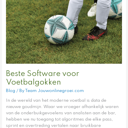
voor
Voetbalgokken
Beste Software voor
Voetbalgokken
Blog
/ By
Team Jouwonlinegroei.com
In de wereld van het moderne voetbal is data de
nieuwe goudmijn. Waar we vroeger afhankelijk waren
van de onderbuikgevoelens van analisten aan de bar,
hebben we nu toegang tot algoritmes die elke pass,
sprint en overtreding vertalen naar bruikbare