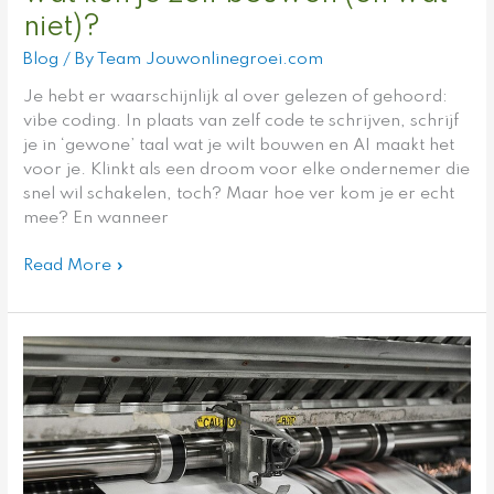
niet)?
Blog
/ By
Team Jouwonlinegroei.com
Je hebt er waarschijnlijk al over gelezen of gehoord:
vibe coding. In plaats van zelf code te schrijven, schrijf
je in ‘gewone’ taal wat je wilt bouwen en AI maakt het
voor je. Klinkt als een droom voor elke ondernemer die
snel wil schakelen, toch? Maar hoe ver kom je er echt
mee? En wanneer
Read More »
Groeiende
bedrijven
vergeten
vaak
hoe
belangrijk
een