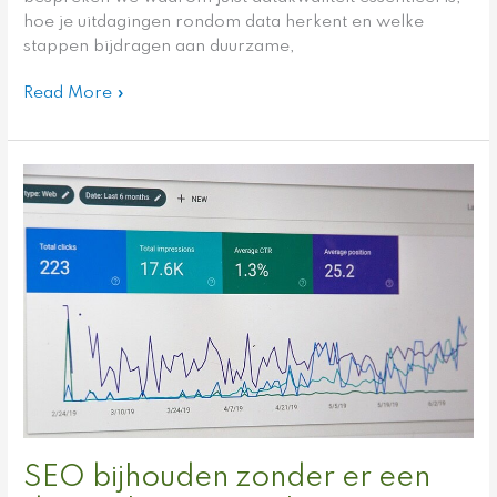
hoe je uitdagingen rondom data herkent en welke
stappen bijdragen aan duurzame,
Read More »
SEO
bijhouden
zonder
er
een
dagtaak
van
te
maken
SEO bijhouden zonder er een