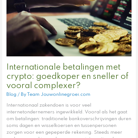
goedkoper
en
sneller
of
vooral
complexer?
Internationale betalingen met
crypto: goedkoper en sneller of
vooral complexer?
Blog
/ By
Team Jouwonlinegroei.com
Internationaal zakendoen is voor veel
internetondernemers ingewikkeld. Vooral als het gaat
om betalingen: traditionele bankoverschrijvingen duren
soms dagen en wisselkoersen en tussenpersonen
zorgen voor een gepeperde rekening. Steeds meer