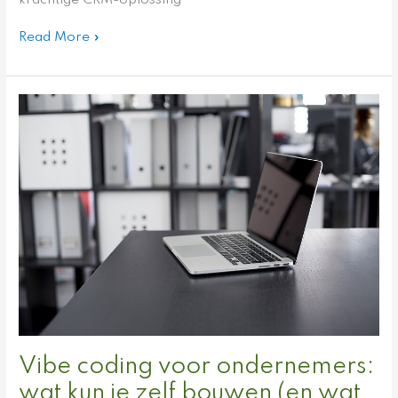
Read More »
Vibe
coding
voor
ondernemers:
wat
kun
je
zelf
bouwen
(en
wat
niet)?
Vibe coding voor ondernemers:
wat kun je zelf bouwen (en wat