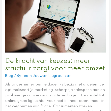
keuzes:
meer
structuur
zorgt
voor
meer
omzet
De kracht van keuzes: meer
structuur zorgt voor meer omzet
Blog
/ By
Team Jouwonlinegroei.com
Als ondernemer ben je dagelijks bezig met groeien. Je
optimaliseert je marketing, scherpt je salespitch aan en
probeert je conversieratio’s te verhogen. De sleutel tot
online groei ligt echter vaak niet in meer doen, maar in
het wegnemen van frictie. Consumenten zoeken