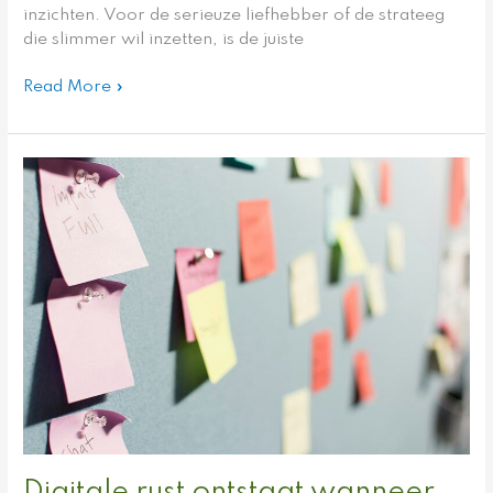
inzichten. Voor de serieuze liefhebber of de strateeg
die slimmer wil inzetten, is de juiste
Read More »
Digitale
rust
ontstaat
wanneer
ook
persoonlijke
processen
overzichtelijk
worden
ingericht