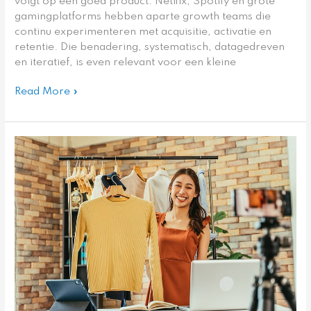
volgt op een goed product. Netflix, Spotify en grote
gamingplatforms hebben aparte growth teams die
continu experimenteren met acquisitie, activatie en
retentie. Die benadering, systematisch, datagedreven
en iteratief, is even relevant voor een kleine
Read More »
Verkopen
via
livestream
wordt
populairder,
wat
heb
je
ervoor
nodig?