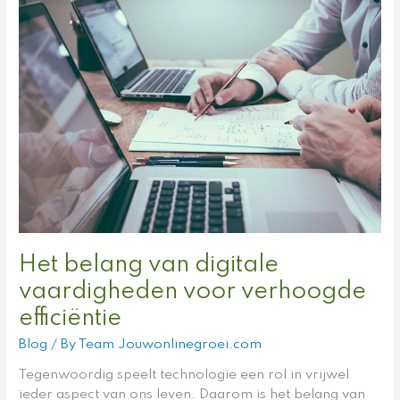
Het
belang
van
digitale
vaardigheden
voor
verhoogde
efficiëntie
Het belang van digitale
vaardigheden voor verhoogde
efficiëntie
Blog
/ By
Team Jouwonlinegroei.com
Tegenwoordig speelt technologie een rol in vrijwel
ieder aspect van ons leven. Daarom is het belang van