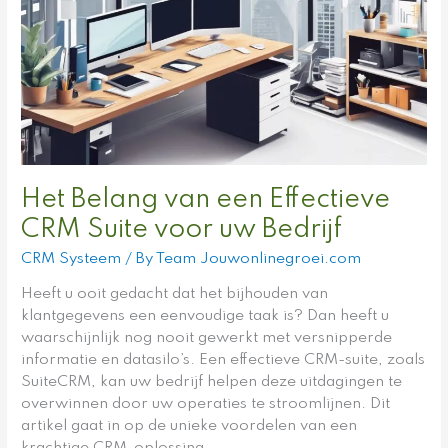
een
Effectieve
CRM
Suite
voor
uw
Bedrijf
Het Belang van een Effectieve
CRM Suite voor uw Bedrijf
CRM Systeem
/ By
Team Jouwonlinegroei.com
Heeft u ooit gedacht dat het bijhouden van
klantgegevens een eenvoudige taak is? Dan heeft u
waarschijnlijk nog nooit gewerkt met versnipperde
informatie en datasilo’s. Een effectieve CRM-suite, zoals
SuiteCRM, kan uw bedrijf helpen deze uitdagingen te
overwinnen door uw operaties te stroomlijnen. Dit
artikel gaat in op de unieke voordelen van een
krachtige CRM-oplossing