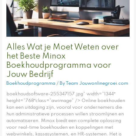
over
het
Beste
Minox
Boekhoudprogramma
voor
Jouw
Alles Wat je Moet Weten over
Bedrijf
het Beste Minox
Boekhoudprogramma voor
Jouw Bedrijf
Boekhoudprogramma
/ By
Team Jouwonlinegroei.com
boekhoudsoftware-255347157.jpg” width=”1344″
height=”768″class=”awimage” /> Online boekhouden
kan een uitdaging zijn, vooral voor ondernemers die
hun administratieve processen willen stroomlijnen en
automatiseren. Minox biedt een complete oplossing
voor real-time boekhouden en koppelingen met
webwinkels, kassasystemen, en HR-systemen. Het is