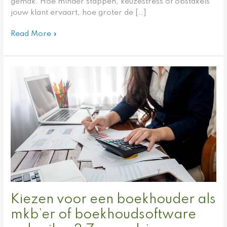
gemak. Hoe minder stappen, keuzestress of obstakels
jouw klant ervaart, hoe groter de […]
Read More »
Kiezen
voor
een
boekhouder
als
mkb’er
of
boekhoudsoftware
gebruiken?
Zo
maak
je
Kiezen voor een boekhouder als
een
mkb’er of boekhoudsoftware
keuze