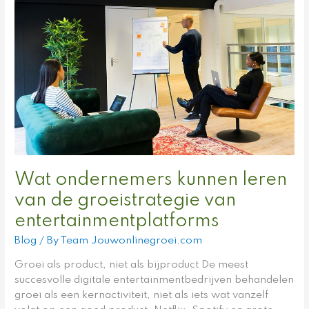
Wat
ondernemers
kunnen
leren
van
de
groeistrategie
van
entertainmentplatforms
Wat ondernemers kunnen leren
van de groeistrategie van
entertainmentplatforms
Blog
/ By
Team Jouwonlinegroei.com
Groei als product, niet als bijproduct De meest
succesvolle digitale entertainmentbedrijven behandelen
groei als een kernactiviteit, niet als iets wat vanzelf