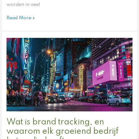
worden in veel
Read More »
Wat
is
brand
tracking,
en
waarom
elk
groeiend
bedrijf
het
nodig
heeft
Wat is brand tracking, en
waarom elk groeiend bedrijf