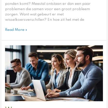
ponden komt? Meestal ontstaan er dan een paar
problemen die samen voor een groot probleem
zorgen. Want wat gebeurt er met
wisselkoersverschillen? En hoe zit het met de
Read More »
Waarom
medewerkerstevredenheid
essentieel
is
voor
groeiende
bedrijven