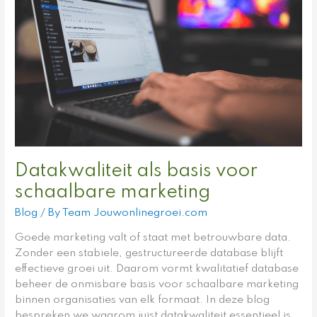
voor
schaalbare
marketing
Datakwaliteit als basis voor
schaalbare marketing
Blog
/ By
Team Jouwonlinegroei.com
Goede marketing valt of staat met betrouwbare data.
Zonder een stabiele, gestructureerde database blijft
effectieve groei uit. Daarom vormt kwalitatief database
beheer de onmisbare basis voor schaalbare marketing
binnen organisaties van elk formaat. In deze blog
bespreken we waarom juist datakwaliteit essentieel is,