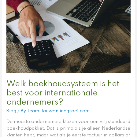
boekhoudsysteem
is
het
best
voor
internationale
ondernemers?
Welk boekhoudsysteem is het
best voor internationale
ondernemers?
Blog
/ By
Team Jouwonlinegroei.com
De meeste ondernemers kiezen voor een vrij standaard
boekhoudpakket. Dat is prima als je alleen Nederlandse
klanten hebt, maar wat als je eerste factuur in dollars of