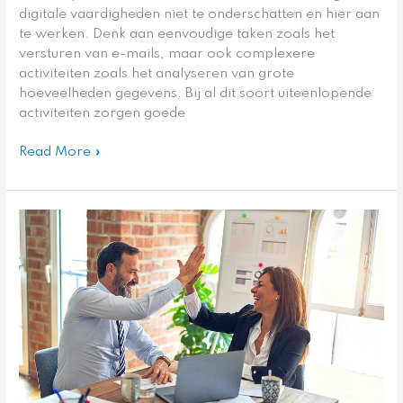
digitale vaardigheden niet te onderschatten en hier aan
te werken. Denk aan eenvoudige taken zoals het
versturen van e-mails, maar ook complexere
activiteiten zoals het analyseren van grote
hoeveelheden gegevens. Bij al dit soort uiteenlopende
activiteiten zorgen goede
Read More »
Scrum-
en
kanbanborden
maken
samenwerking
leuker