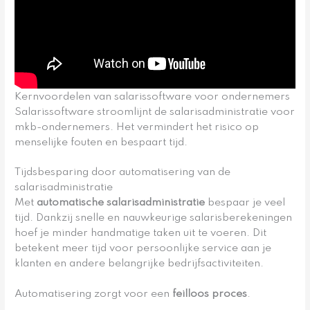
Kernvoordelen van salarissoftware voor ondernemers
Salarissoftware stroomlijnt de salarisadministratie voor
mkb-ondernemers. Het vermindert het risico op
menselijke fouten en bespaart tijd.
Tijdsbesparing door automatisering van de
salarisadministratie
Met
automatische salarisadministratie
bespaar je veel
tijd. Dankzij snelle en nauwkeurige salarisberekeningen
hoef je minder handmatige taken uit te voeren. Dit
betekent meer tijd voor persoonlijke service aan je
klanten en andere belangrijke bedrijfsactiviteiten.
Automatisering zorgt voor een
feilloos proces
.