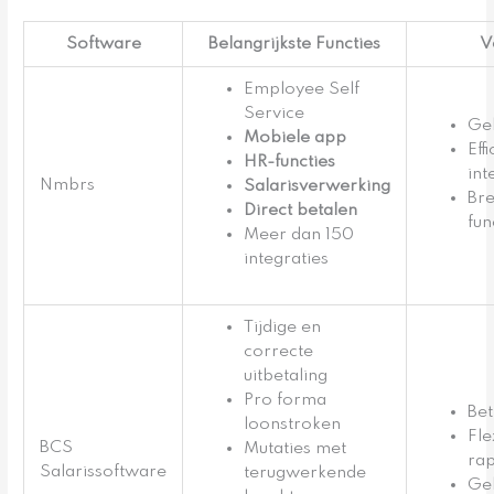
Software
Belangrijkste Functies
V
Employee Self
Service
Geb
Mobiele app
Eff
HR-functies
int
Nmbrs
Salarisverwerking
Bre
Direct betalen
fun
Meer dan 150
integraties
Tijdige en
correcte
uitbetaling
Pro forma
Be
loonstroken
Flex
BCS
Mutaties met
ra
Salarissoftware
terugwerkende
Ge