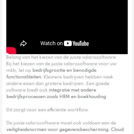
Belang van het kiezen van de juiste salarissoftware
Bij het kiezen van de juiste salarissoftware voor uw
mkb, let op
bedrijfsgrootte en benodigde
functionaliteiten
. Kleinere bedrijven hebben vaak
andere eisen dan grotere bedrijven. Een goede
software biedt ook
integratie met andere
bedrijfsprocessen zoals HRM en boekhouding
.
Dit zorgt voor een efficiënte workflow.
De juiste salarissoftware moet ook voldoen aan de
veiligheidsnormen voor gegevensbescherming
.
Cloud