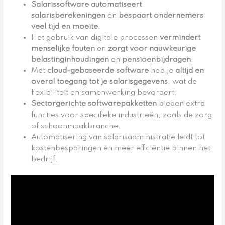
Salarissoftware automatiseert
salarisberekeningen
en
bespaart ondernemers
veel tijd en moeite
.
Het gebruik van digitale processen
vermindert
menselijke fouten
en
zorgt voor nauwkeurige
belastinginhoudingen
en
pensioenbijdragen
.
Met
cloud-gebaseerde software
heb je
altijd en
overal toegang tot je salarisgegevens
, wat de
flexibiliteit en samenwerking bevordert.
Sectorgerichte softwarepakketten
bieden extra
functies voor specifieke industrieën, zoals de zorg
of schoonmaakbranche.
Automatisering van salarisadministratie leidt tot
kostenbesparingen en meer efficiëntie binnen het
bedrijf.