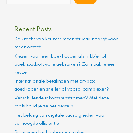
Recent Posts
De kracht van keuzes: meer structuur zorgt voor
meer omzet
Kiezen voor een boekhouder als mkb’er of
boekhoudsoftware gebruiken? Zo maak je een
keuze
Internationale betalingen met crypto:
goedkoper en sneller of vooral complexer?
Verschillende inkomstenstromen? Met deze
tools houd je ze het beste bij
Het belang van digitale vaardigheden voor
verhoogde efficiëntie
Scrum- en kanbanborden maken